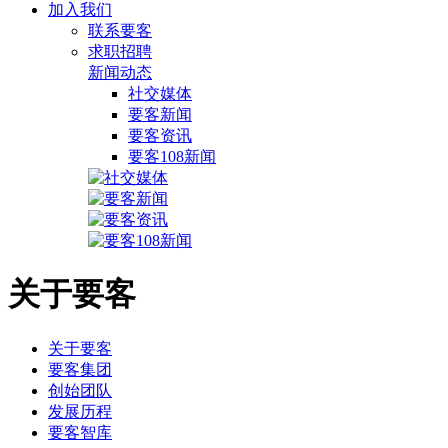
加入我们
联系要客
求职招聘
新闻动态
社交媒体
要客新闻
要客资讯
要客108新闻
关于要客
关于要客
要客集团
创始团队
发展历程
要客智库