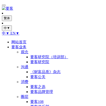
繁体
中▼
中▼
EN▼
网站首页
要客业务
观念
要客研究院（培训部）
要客研究院
沟通
《财富品质》杂志
要客公关
消费
要客之选
要客品牌管理
圈层
要客108