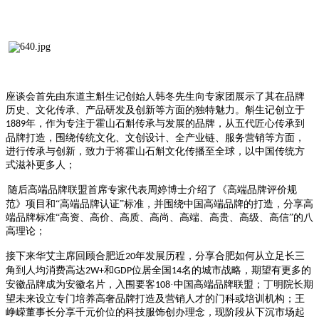
座谈会首先由东道主斛生记创始人韩冬先生向专家团展示了其在品牌
历史、文化传承、产品研发及创新等方面的独特魅力。斛生记创立于
年，作为专注于霍山石斛传承与发展的品牌，从五代匠心传承到
1889
品牌打造，围绕传统文化、文创设计、全产业链、服务营销等方面，
进行传承与创新，致力于将霍山石斛文化传播至全球，以中国传统方
式滋补更多人；
随后高端品牌联盟首席专家代表周婷博士介绍了《高端品牌评价规
范》项目和“高端品牌认证”标准，并围绕中国高端品牌的打造，分享高
端品牌标准“高资、高价、高质、高尚、高端、高贵、高级、高信”的八
高理论；
接下来华艾主席回顾合肥近
年发展历程，分享合肥如何从立足长三
20
角到人均消费高达
和
位居全国
名的城市战略，期望有更多的
2W+
GDP
14
安徽品牌成为安徽名片，入围要客
·中国高端品牌联盟；丁明院长期
108
望未来设立专门培养高奢品牌打造及营销人才的门科或培训机构；王
峥嵘董事长分享千元价位的科技服饰创办理念，现阶段从下沉市场起