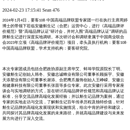
2024-02-23 17:15:41
Sean
476
年
月
日，要客
·中国高端品牌联盟专家团一行在执行主席周婷
2024
1
4
108
博士的带领下莅临安徽斛生记（合肥）运营中心，进行《高端品牌评
价规范》暨“高端品牌认证”研讨会，并对入围“高端品牌认证”调研的品
牌斛生记进行深度实地调研。本次研讨会和调研隶属于中国商业联合
会
年立项《高端品牌评价规范》项目，牵头及执行机构：要客
·
2023
108
中国高端品牌联盟，学术支持机构：要客研究院。
本次专家团成员包括合肥政协原副主席华艾、蚌埠学院原院长丁明、
安徽斛生记创始人韩冬、安徽志诚蜂业有限公司董事长顾振宇、安徽
天添塑业有限公司董事长谢添、合肥鹰爪服饰创始人王峥嵘、安徽云
相健康科技有限公司董事长张苗等多位专家。此次安徽行采用专家座
谈会与实地调研的方式，旨在研讨高端品牌评价规范和高端品牌认证
标准，分享交流品牌高端化发展经验；并以斛生记品牌为案例，通过
专家的实地走访与交流，了解斛生记百年传承历程及独特价值，针对
斛生记品牌的高端化发展现状和实施情况，给出中肯的评价和建议，
共同探讨其品牌高端化发展的未来路径，并就高端品牌建设与未来发
展方向进行了深入交流。