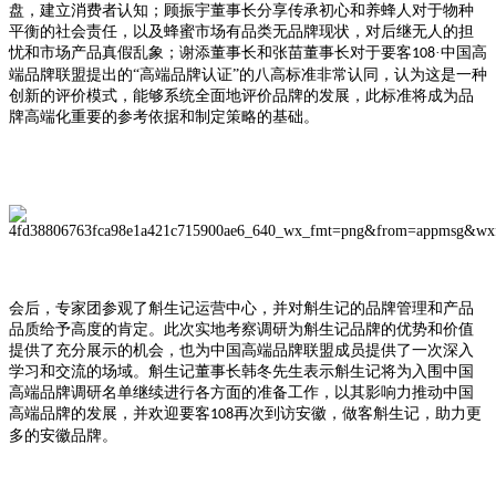
盘，建立消费者认知；顾振宇董事长分享传承初心和养蜂人对于物种
平衡的社会责任，以及蜂蜜市场有品类无品牌现状，对后继无人的担
忧和市场产品真假乱象；谢添董事长和张苗董事长对于要客
·中国高
108
端品牌联盟提出的“高端品牌认证”的八高标准非常认同，认为这是一种
创新的评价模式，能够系统全面地评价品牌的发展，此标准将成为品
牌高端化重要的参考依据和制定策略的基础。
会后，专家团参观了斛生记运营中心，并对斛生记的品牌管理和产品
品质给予高度的肯定。此次实地考察调研为斛生记品牌的优势和价值
提供了充分展示的机会，也为中国高端品牌联盟成员提供了一次深入
学习和交流的场域。斛生记董事长韩冬先生表示斛生记将为入围中国
高端品牌调研名单继续进行各方面的准备工作，以其影响力推动中国
高端品牌的发展，并欢迎要客
再次到访安徽，做客斛生记，助力更
108
多的安徽品牌。