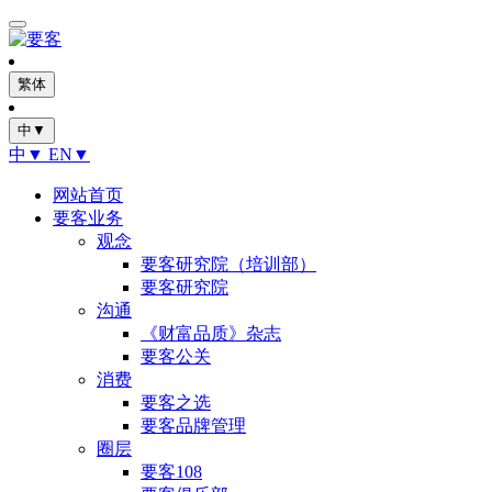
繁体
中▼
中▼
EN▼
网站首页
要客业务
观念
要客研究院（培训部）
要客研究院
沟通
《财富品质》杂志
要客公关
消费
要客之选
要客品牌管理
圈层
要客108